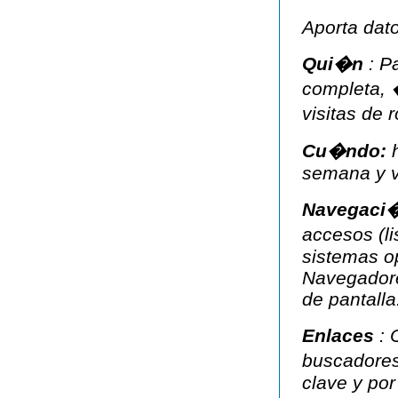
Aporta dat
Qui�n
: P
completa, �
visitas de 
Cu�ndo:
semana y v
Navegaci
accesos (li
sistemas o
Navegadore
de pantalla
Enlaces
: 
buscadores
clave y por