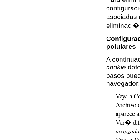
configurac
asociadas 
eliminaci�
Configura
polulares
A continua
cookie
dete
pasos pued
navegador:
Vaya a C
Archivo o
aparece a
Ver� dif
avanzada
Vaya a
Pr