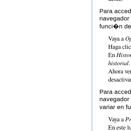
Para acced
navegador
funci�n de
Vaya a
Op
Haga cli
En
Histor
historial
.
Ahora v
desactiva
Para acced
navegador
variar en f
Vaya a
Pr
En este 