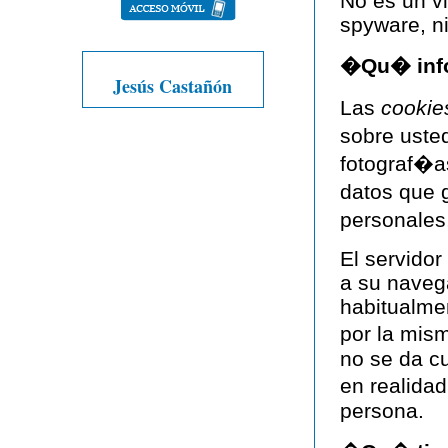
No es un vi
spyware, n
�Qu� inf
Jesús Castañón
Las
cookie
sobre usted
fotograf�a
datos que 
personales
El servidor
a su naveg
habitualme
por la mis
no se da c
en realida
persona.