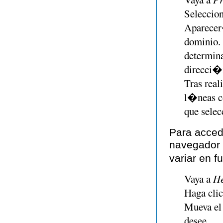
Seleccio
Aparecer�
dominio.
determina
direcci�
Tras real
l�neas c
que selec
Para acced
navegador
variar en f
Vaya a
He
Haga cli
Mueva el 
desee.