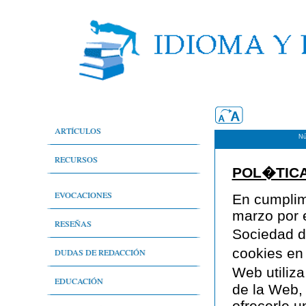
ARTÍCULOS
Nú
Aspectos generales
RECURSOS
POL�TICA
Nivel técnico
Bibliografía comentada
EVOCACIONES
En cumplim
marzo por e
Nivel de difusión
Cibergrafía comentada
Evocaciones
RESEÑAS
Sociedad de
Nivel literario
cookies en
Sala de prensa
Deporte en general
DUDAS DE REDACCIÓN
Web utiliza
Periodistas por el buen uso del idioma
Literatura
Historia
EDUCACIÓN
de la Web, 
ofrecerle u