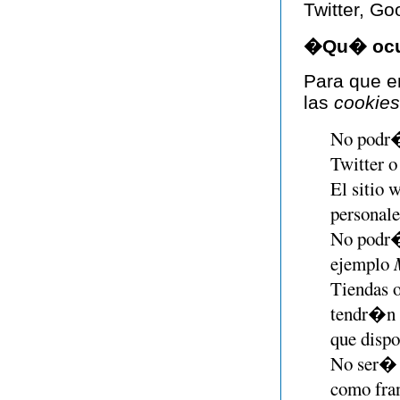
Twitter, Go
�Qu� ocur
Para que e
las
cookies
No podr�
Twitter o 
El sitio 
personale
No podr�
ejemplo
Tiendas o
tendr�n q
que dispo
No ser� p
como fran