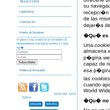
Literatura infantil y juvenil
Nivel léxico
TRADUCCIÓN
su navegado
Lenguaje técnico del deporte
CRÉDITOS
recepci�n 
de las mis
Lenguaje periodístico y comunicación
Autores
CONTACTO
dejar�a de 
Libros y relatos de memorias
Bibliografía
Fondos de Escritorio
�Qu� es 
Si quieres estar al tanto de las novedades de
Estadísticas
idiomaydeporte.com deja tu nombre y e-mail
Una
cookie
aqu�:
almacena e
Objetivos
p�gina web
Portafolio
capaz de r
esa p�gina
Política de Privacidad
las
cookies
cuando apa
World Wid
MAPA DEL SITIO
TEMAS
�Qu� no e