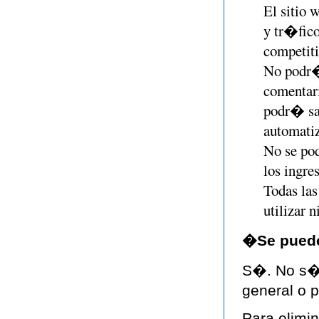
El sitio 
y tr�fico
competiti
No podr� 
comentari
podr� sa
automati
No se pod
los ingre
Todas las
utilizar n
�Se puede
S�. No s�l
general o p
Para elimin