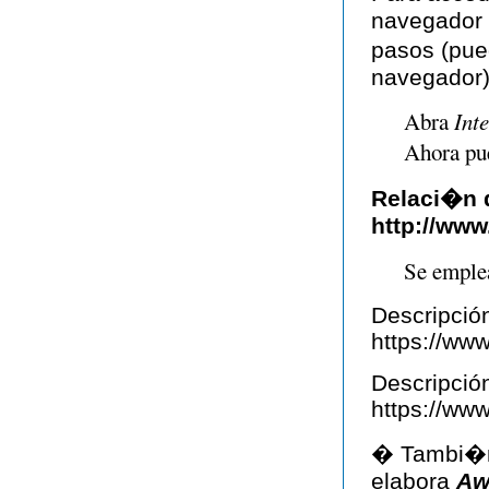
navegador 
pasos (pue
navegador)
Abra
Int
Ahora pue
Relaci�n d
http://ww
Se emple
Descripció
https://www
Descripción
https://www
� Tambi�n 
elabora
Aw