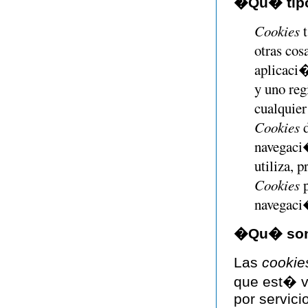
�Qu� tip
Cookies
t
otras co
aplicaci
y uno reg
cualquie
Cookies
d
navegaci
utiliza, 
Cookies
p
navegaci�
�Qu� son
Las
cookie
que est� v
por servic