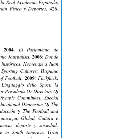
e la Real Academia Española
,
ión Física y Deportes
, 426.
2004
a.
:
El Parlamento de
2006
nic Journalists.
:
Donde
s e históricos. Homenaje a Juan
:
Sporting Cultures: Hispanic
2009
of Football
.
:
Flickflack,
l Linguaggio dello Sport, la
For Presidents Or Directors Of
Olympic Committees. Special
Educational Dimension Of The
edacción
y
The Football and
icação Global, Cultura e
iencia, deporte y sociedad:
ure in South America
.
Gran