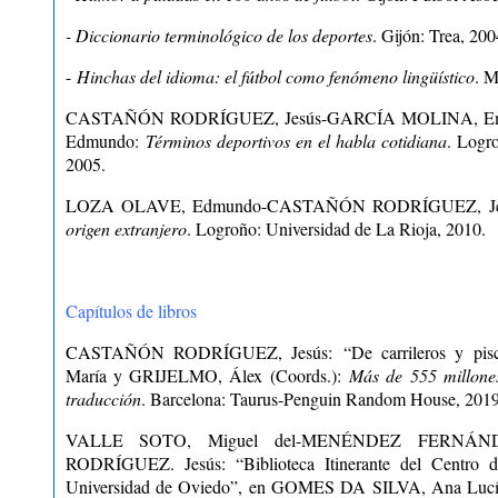
- Diccionario terminológico de los deportes
. Gijón: Trea, 200
-
Hinchas del idioma: el fútbol como fenómeno lingüístico
. M
CASTAÑÓN RODRÍGUEZ, Jesús-GARCÍA MOLINA, Em
Edmundo:
Términos deportivos en el habla cotidiana
. Logr
2005.
LOZA OLAVE, Edmundo-CASTAÑÓN RODRÍGUEZ, Je
origen extranjero
. Logroño: Universidad de La Rioja, 2010.
Capítulos de libros
CASTAÑÓN RODRÍGUEZ, Jesús:
“De carrileros y pi
María y GRIJELMO, Álex (Coords.):
Más de 555 millones
traducción
. Barcelona: Taurus-Penguin Random House, 2019
VALLE SOTO, Miguel del-MENÉNDEZ FERNÁND
RODRÍGUEZ. Jesús: “Biblioteca Itinerante del Centro d
Universidad de Oviedo”, en GOMES DA SILVA, Ana L