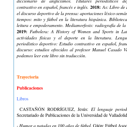
diccionario de anglicismos.
Titulares periodísticos de
2018:
contrastivo en español, francés e inglés
.
As: Libro de 
el discurso deportivo de la prensa: aportaciones léxico-semán
tiempos: mito y fútbol en la literatura hispánica
.
Biblioteca
leitura e empoderamento
.
Mediamorfosis: radiografía de la
2019:
Futbolera: A History of Women and Sports in La
actividades físicas y el deporte en la literatura
.
Lengu
periodístico deportivo: Estudio contrastivo en español, fran
discurso: estudios ofrecidos al profesor Manuel Casado V
podemos leer este libro sin traducción
.
Trayectoria
Publicaciones
Libros
CASTAÑÓN RODRÍGUEZ, Jesús:
El lenguaje periodí
Secretariado de Publicaciones de la Universidad de Valladolid
- Humor a patadas en 100 años de fútbol
. Gijón: Fútbol Aso