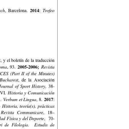
2014
nch
, Barcelona.
:
Trofeo
2, y el boletín de la traducción
2005-2006;
coma
, 93.
Revista
S (Part II of the Minutes)
Bucharest
, de la Asociación
Journal of Sport History
, 38-
CVI.
Historia y Comunicación
2017
1.
Verbum et Lingua
, 8.
:
Historia, teoría(s), prácticas
.
Revista Communicare
, 18–
dad Física y del Deporte
, 70-
ri de Filologia.
Estudis de