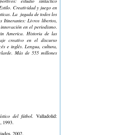
portivos: estudio sintáctico
Estilo
.
Creatividad y juego en
ticas
.
La jugada de todos los
s Itinerantes: Livros libertos,
 innovación en el periodismo
.
tin America
.
Historia de las
aje creativo en el discurso
cés e inglés
.
Lengua, cultura,
elarde
.
Más de 555 millones
stico del fútbol
. Valladolid:
, 1993.
ciados, 2002.