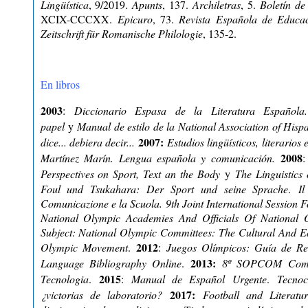
Lingüística
, 9/2019.
Apunts
, 137.
Archiletras
, 5.
Boletín d
XCIX-CCCXX.
Epicuro
, 73.
Revista Española de Educac
Zeitschrift für Romanische Philologie
, 135-2.
En libros
2003
:
Diccionario Espasa de la Literatura Español
papel
y
Manual de estilo de la National Association of Hispa
2007:
dice... debiera decir...
Estudios lingüísticos, literario
2008
Martínez Marín.
Lengua española y comunicación
.
Perspectives on Sport, Text an the Body
y
The Linguistics 
Foul und Tsukahara: Der Sport und seine Sprache
.
I
Comunicazione e la Scuola.
9th Joint International Session 
National Olympic Academies And Officials Of National 
Subject: National Olympic Committees: The Cultural And 
2012
Olympic Movement
.
:
Juegos Olímpicos: Guía de R
2013:
Language Bibliography Online
.
8º SOPCOM Comun
2015
Tecnologia
.
:
Manual de Español Urgente
.
Tecnoc
2017:
¿victorias de laboratorio?
Football and Literat