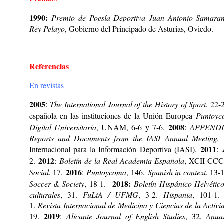
1990:
Premio de Poesía Deportiva Juan Antonio Samara
Rey Pelayo
, Gobierno del Principado de Asturias, Oviedo.
Referencias
En revistas
2005
:
The International Journal of the History of Sport
, 22-
española en las instituciones de la Unión Europea
Puntoy
2008
Digital Universitaria
, UNAM, 6-6 y 7-6.
:
APPENDICE
Reports and Documents from the IASI Annual Meeting, 
2011
Internacional para la Información Deportiva (IASI).
:
2012
2.
:
Boletín de la Real Academia Española
, XCII-CC
2016
Social
, 17.
:
Puntoycoma
, 146.
Spanish in context
, 13-
2018:
Soccer & Society
, 18-1.
Boletín Hispánico Helvético 
culturales
, 31.
FuLiA / UFMG
, 3-2.
Hispania
, 101-1
1.
Revista Internacional de Medicina y Ciencias de la Activi
2019
19.
:
Alicante Journal of English Studies
, 32.
Anua