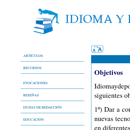
ARTÍCULOS
Aspectos generales
RECURSOS
Objetivos
Nivel técnico
Bibliografía comentada
EVOCACIONES
Idiomaydep
Nivel de difusión
Cibergrafía comentada
siguientes ob
Evocaciones
RESEÑAS
Nivel literario
1º)
Dar a con
Sala de prensa
Deporte en general
DUDAS DE REDACCIÓN
nuevas tecno
Periodistas por el buen uso del idioma
Literatura
Historia
EDUCACIÓN
en diferente