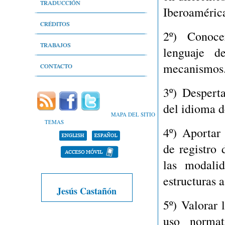
Literatura infantil y juvenil
Nivel léxico
TRADUCCIÓN
Iberoaméric
Lenguaje técnico del deporte
CRÉDITOS
2º)
Conoce
Lenguaje periodístico y comunicación
Autores
TRABAJOS
lenguaje d
Libros y relatos de memorias
mecanismos
Bibliografía
Trabajos propios
CONTACTO
Estadísticas
Referencias a mis trabajos
3º)
Despertar
del idioma d
Objetivos
Buscar trabajos
MAPA DEL SITIO
TEMAS
Portafolio
4º)
Aportar i
de registro
las modalid
estructuras 
Jesús Castañón
5º)
Valorar l
uso normat