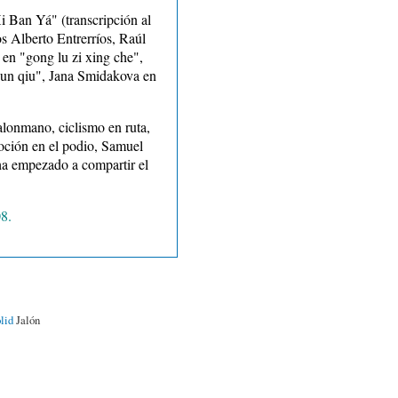
i Ban Yá" (transcripción al
os Alberto Entrerríos, Raúl
en "gong lu zi xing che",
gun qiu", Jana Smidakova en
alonmano, ciclismo en ruta,
oción en el podio, Samuel
ha empezado a compartir el
8.
lid
Jalón