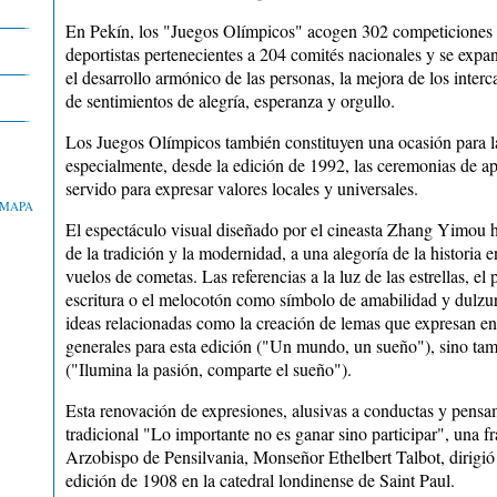
En Pekín, los "Juegos Olímpicos" acogen 302 competiciones e
deportistas pertenecientes a 204 comités nacionales y se expan
el desarrollo armónico de las personas, la mejora de los interc
de sentimientos de alegría, esperanza y orgullo.
Los Juegos Olímpicos también constituyen una ocasión para las 
especialmente, desde la edición de 1992, las ceremonias de ap
servido para expresar valores locales y universales.
MAPA
El espectáculo visual diseñado por el cineasta Zhang Yimou ha 
de la tradición y la modernidad, a una alegoría de la historia 
vuelos de cometas. Las referencias a la luz de las estrellas, el 
escritura o el melocotón como símbolo de amabilidad y dulzu
ideas relacionadas como la creación de lemas que expresan en
generales para esta edición ("Un mundo, un sueño"), sino tam
("Ilumina la pasión, comparte el sueño").
Esta renovación de expresiones, alusivas a conductas y pens
tradicional "Lo importante no es ganar sino participar", una f
Arzobispo de Pensilvania, Monseñor Ethelbert Talbot, dirigió a
edición de 1908 en la catedral londinense de Saint Paul.