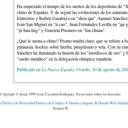
Ha empezado el tiempo de los sueños de los deportistas de "X
chino de España). Y de seguir las evoluciones de los asturian
Entrerríos y Rubén Garabaya en "shou qiu", Samuel Sánchez 
Iván San Miguel en "ti cao", Juan Fernández Lavilla en "qu 
"pi hua ting" y Graciela Pisonero en "fan chuan".
¿Qué le suena a chino? Pronto tendrá claro, que se refiere a b
gimnasia, hockey sobre hierba, piragüismo y vela. Con su em
Sánchez ha iluminado la ilusión de los "mordiscos de oro" y 
"sueño metálico" en la delegación olímpica española.
Publicado en
La Nueva España
, Oviedo, 10 de agosto de 200
Copyright © desde 1999 Jesús Castañón Rodríguez. Reservados todos los derechos.
y Política de Privacidad
Política de Cookies
©
Idioma y deporte
&
Diseño Web Vallado
Imagen SL