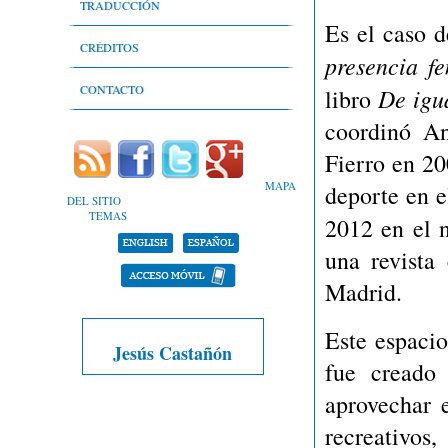
Literatura infantil y juvenil
Nivel léxico
TRADUCCIÓN
Es el caso d
Lenguaje técnico del deporte
CRÉDITOS
presencia f
Lenguaje periodístico y comunicación
Autores
CONTACTO
De igu
libro
coordinó A
Libros y relatos de memorias
Bibliografía
Fierro en 20
Estadísticas
MAPA
deporte en e
DEL SITIO
Objetivos
TEMAS
2012 en el
una revista
Portafolio
Madrid.
Este espacio
Jesús Castañón
fue creado
aprovechar 
recreativos,