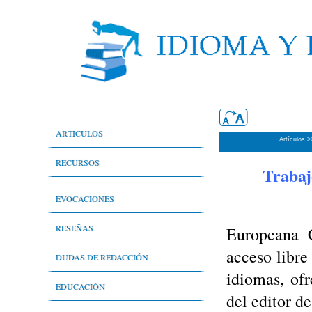
ARTÍCULOS
Artículos >
Aspectos generales
RECURSOS
Trabaj
Nivel técnico
Bibliografía comentada
EVOCACIONES
Nivel de difusión
Cibergrafía comentada
Evocaciones
RESEÑAS
Europeana C
Nivel literario
acceso libre
Sala de prensa
Deporte en general
DUDAS DE REDACCIÓN
idiomas, of
Periodistas por el buen uso del idioma
Literatura
Historia
EDUCACIÓN
del editor d