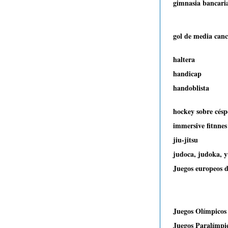
gimnasia bancari
gol de media can
haltera
handicap
handoblista
hockey sobre césp
immersive fitnnes
jiu-jitsu
judoca, judoka, 
Juegos europeos 
Juegos Olímpicos
Juegos Paralímpi