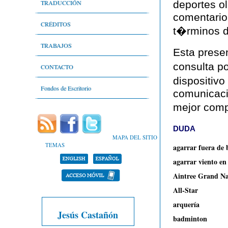
Literatura infantil y juvenil
Nivel léxico
TRADUCCIÓN
deportes o
comentario
Lenguaje técnico del deporte
CRÉDITOS
t�rminos de
Lenguaje periodístico y comunicación
Autores
TRABAJOS
Esta prese
Libros y relatos de memorias
consulta po
Bibliografía
Trabajos propios
CONTACTO
dispositivo
Estadísticas
Referencias a mis trabajos
Fondos de Escritorio
comunicaci
mejor comp
Objetivos
Buscar trabajos
DUDA
Portafolio
MAPA DEL SITIO
TEMAS
agarrar fuera de 
agarrar viento en
Aintree Grand Na
All-Star
arquería
Jesús Castañón
badminton