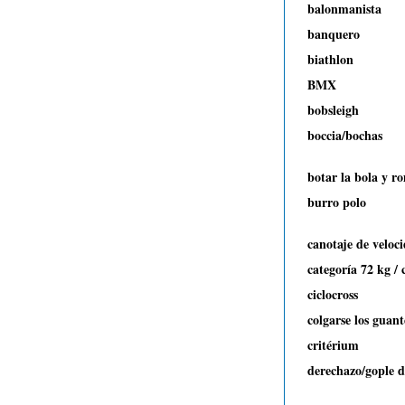
balonmanista
banquero
biathlon
BMX
bobsleigh
boccia/bochas
botar la bola y r
burro polo
canotaje de veloc
categoría 72 kg / 
ciclocross
colgarse los guant
critérium
derechazo/gople d