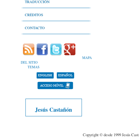
Literatura infantil y juvenil
Nivel léxico
TRADUCCIÓN
Lenguaje técnico del deporte
CRÉDITOS
Lenguaje periodístico y comunicación
Autores
CONTACTO
Libros y relatos de memorias
Bibliografía
Estadísticas
MAPA
DEL SITIO
Objetivos
TEMAS
Portafolio
Jesús Castañón
Copyright © desde 1999 Jesús Cast