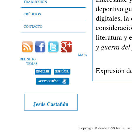
Literatura infantil y juvenil
Nivel léxico
TRADUCCIÓN
deportivo g
Lenguaje técnico del deporte
CRÉDITOS
digitales, l
Lenguaje periodístico y comunicación
consideració
Autores
CONTACTO
literatura y 
Libros y relatos de memorias
Bibliografía
y guerra del 
Estadísticas
MAPA
DEL SITIO
Objetivos
TEMAS
Expresión de
Portafolio
Jesús Castañón
Copyright © desde 1999 Jesús Cast