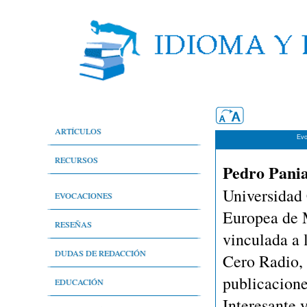
ARTÍCULOS
Evo
Aspectos generales
RECURSOS
Pedro Pani
Nivel técnico
Bibliografía comentada
Universidad
EVOCACIONES
Europea de M
Nivel de difusión
Cibergrafía comentada
Evocaciones
RESEÑAS
vinculada a 
Nivel literario
Sala de prensa
Deporte en general
DUDAS DE REDACCIÓN
Cero Radio, 
publicacion
Periodistas por el buen uso del idioma
Literatura
Historia
EDUCACIÓN
Interesante y