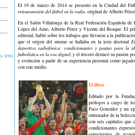
El 19 de marzo de 2014 se presentó en la Ciudad del Fút
retransmisión del fútbol en la radio
, original de Alberto Pérez
En el Salón Villalonga de la Real Federación Española de F
López del Amo, Alberto Pérez y Vicente del Bosque. El pri
editorial, habló sobre los trabajos que llevaron a la publicació
que el origen del mismo se hallaba en la tesis doctoral
E
deportiva radiofónica: condicionantes y pautas para la i
futbolística en la era digital
; y el tercero destacó su pasión po
L SITIO
y evolución a partir de su experiencia personal como jugad
con este medio.
El libro
Editado por la Funda
prólogos a cargo de lo
Paco González y un ep
entrenador de la Selecc
con seis capítulos que d
condicionantes expresiv
estructurales de tecn