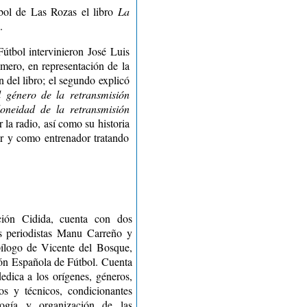
bol de Las Rozas el libro
La
.
útbol intervinieron José Luis
mero, en representación de la
n del libro; el segundo explicó
l género de la retransmisión
doneidad de la retransmisión
r la radio, así como su historia
or y como entrenador tratando
ción Cidida, cuenta con dos
s periodistas Manu Carreño y
ílogo de Vicente del Bosque,
ión Española de Fútbol. Cuenta
edica a los orígenes, géneros,
os y técnicos, condicionantes
ología y organización de las