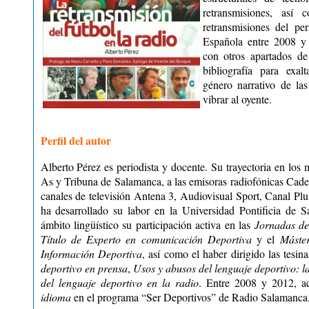
retransmisiones, así
retransmisiones del per
Española entre 2008 y
con otros apartados de
bibliografía para exal
género narrativo de la
vibrar al oyente.
Perfil del autor
Alberto Pérez es periodista y docente. Su trayectoria en los 
As y Tribuna de Salamanca, a las emisoras radiofónicas Cad
canales de televisión Antena 3, Audiovisual Sport, Canal Pl
ha desarrollado su labor en la Universidad Pontificia de 
ámbito lingüístico su participación activa en las
Jornadas d
Título de Experto en comunicación Deportiva
y el
Máste
Información Deportiva
, así como el haber dirigido las tesin
deportivo en prensa
,
Usos y abusos del lenguaje deportivo: la
del lenguaje deportivo en la radio
. Entre 2008 y 2012, a
idioma
en el programa “Ser Deportivos” de Radio Salamanca